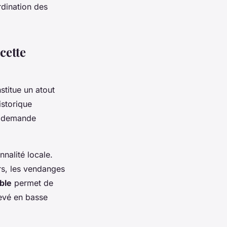
rdination des
cette
stitue un atout
istorique
ne demande
nalité locale.
rs, les vendanges
ible
permet de
evé en basse