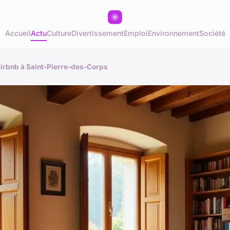
Accueil
Actu
Culture
Divertissement
Emploi
Environnement
Société
Airbnb à Saint-Pierre-des-Corps