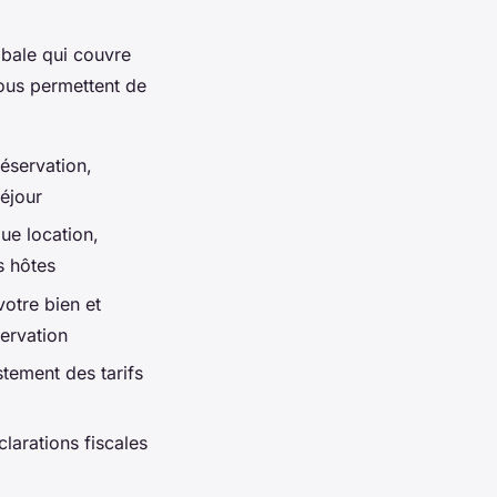
bale qui couvre
vous permettent de
éservation,
éjour
ue location,
s hôtes
votre bien et
servation
stement des tarifs
clarations fiscales