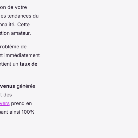
ion de votre
des tendances du
nalité. Cette
tion amateur.
 Problème de
ent immédiatement
ntient un
taux de
evenus
générés
nt des
vers
prend en
sant ainsi 100%