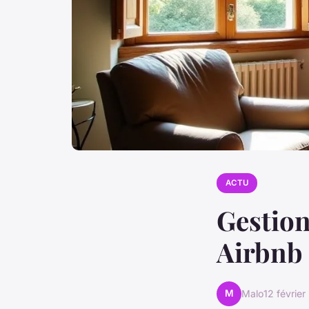
ACTU
Gestion
Airbnb 
M
Malo
12 févrie