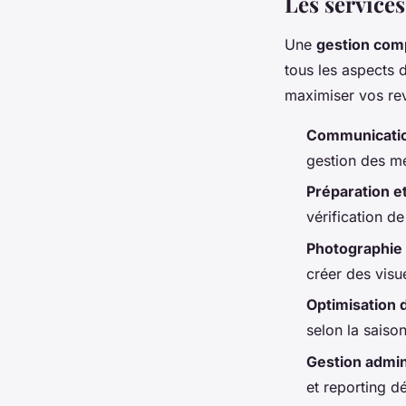
Les services
Une
gestion com
tous les aspects 
maximiser vos reve
Communicatio
gestion des me
Préparation e
vérification d
Photographie 
créer des visu
Optimisation
selon la saiso
Gestion admin
et reporting d