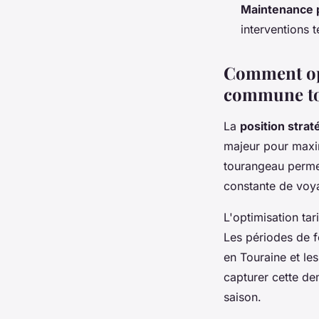
Maintenance 
interventions 
Comment opti
commune to
La
position strat
majeur pour maxim
tourangeau permet
constante de voy
L'optimisation ta
Les périodes de f
en Touraine et le
capturer cette d
saison.