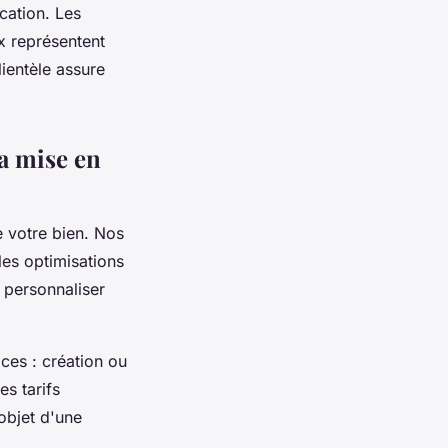
cation. Les
ux représentent
lientèle assure
la mise en
 votre bien. Nos
 les optimisations
 personnaliser
ices : création ou
s tarifs
objet d'une