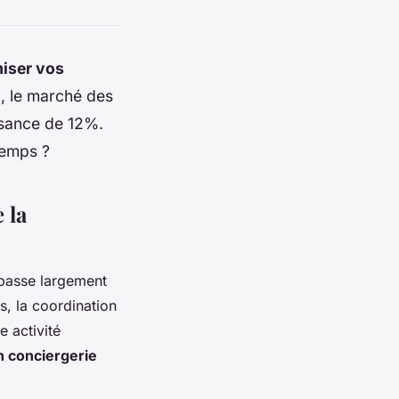
iser vos
E, le marché des
issance de 12%.
temps ?
 la
épasse largement
s, la coordination
e activité
n conciergerie