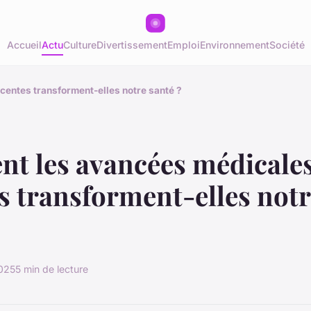
Accueil
Actu
Culture
Divertissement
Emploi
Environnement
Société
entes transforment-elles notre santé ?
t les avancées médicale
s transforment-elles notr
2025
5 min de lecture