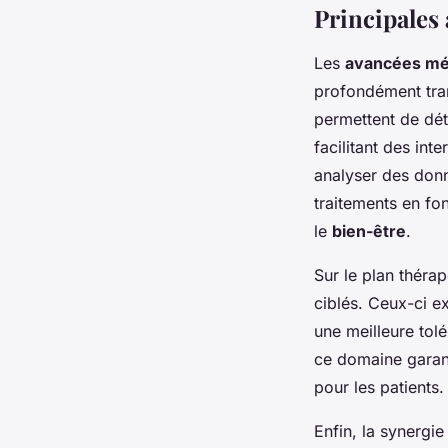
Principales
Les
avancées mé
profondément tran
permettent de déte
facilitant des in
analyser des donn
traitements en fon
le
bien-être
.
Sur le plan théra
ciblés. Ceux-ci e
une meilleure tol
ce domaine garant
pour les patients.
Enfin, la synergi