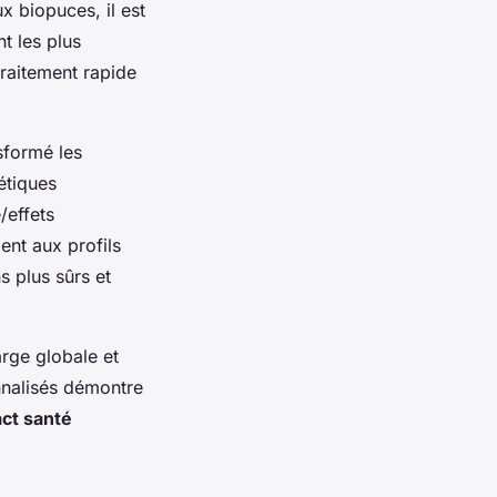
x biopuces, il est
t les plus
traitement rapide
sformé les
étiques
/effets
ent aux profils
s plus sûrs et
rge globale et
nnalisés démontre
ct santé