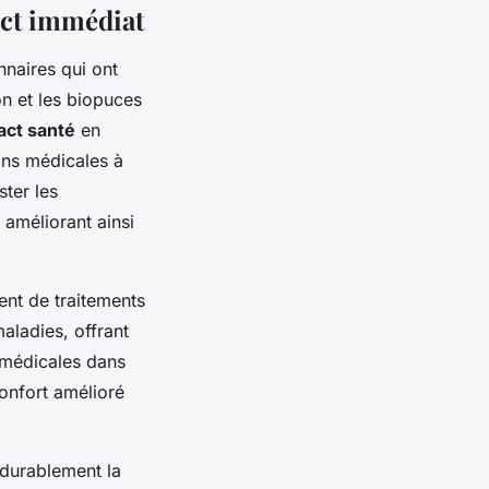
act immédiat
nnaires qui ont
n et les biopuces
act santé
en
ons médicales à
ter les
t améliorant ainsi
nt de traitements
aladies, offrant
s médicales dans
onfort amélioré
 durablement la