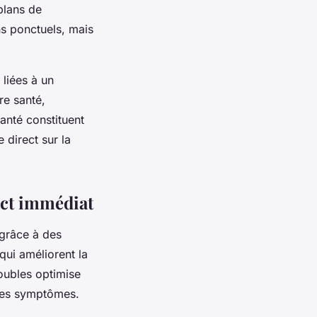
plans de
ns ponctuels, mais
 liées à un
re santé,
santé constituent
 direct sur la
act immédiat
 grâce à des
qui améliorent la
roubles optimise
 des symptômes.