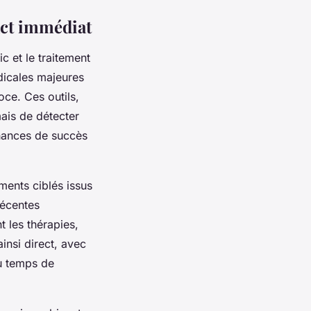
act immédiat
 et le traitement
édicales majeures
ce. Ces outils,
mais de détecter
 chances de succès
ments ciblés issus
récentes
 les thérapies,
ainsi direct, avec
du temps de