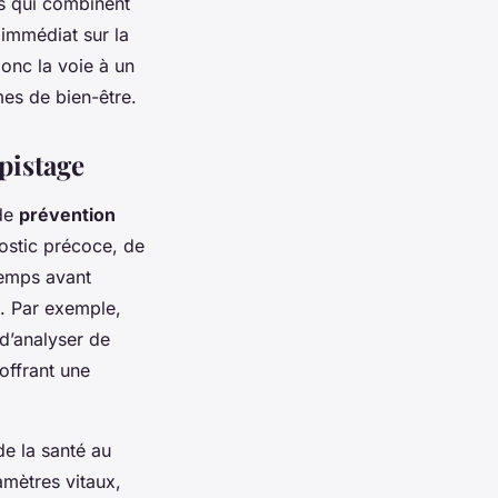
es qui combinent
 immédiat sur la
onc la voie à un
mes de bien-être.
pistage
 de
prévention
ostic précoce, de
temps avant
e. Par exemple,
d’analyser de
offrant une
de la santé au
amètres vitaux,