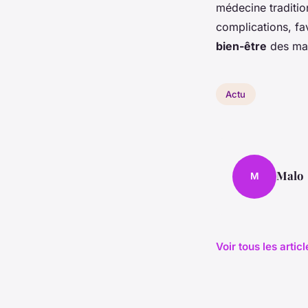
médecine traditi
complications, fav
bien-être
des ma
Actu
Malo
M
Voir tous les artic