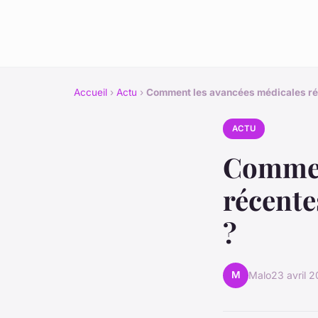
Accueil
›
Actu
›
Comment les avancées médicales réc
ACTU
Commen
récente
?
M
Malo
23 avril 