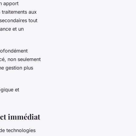
un apport
s traitements aux
 secondaires tout
rance et un
profondément
rcé, non seulement
ne gestion plus
gique et
act immédiat
 de technologies