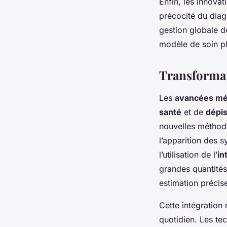
Enfin, les innova
précocité du diag
gestion globale d
modèle de soin pl
Transformat
Les
avancées mé
santé
et de
dépi
nouvelles méthode
l’apparition des s
l’utilisation de l’
in
grandes quantités
estimation précis
Cette intégration
quotidien. Les tec