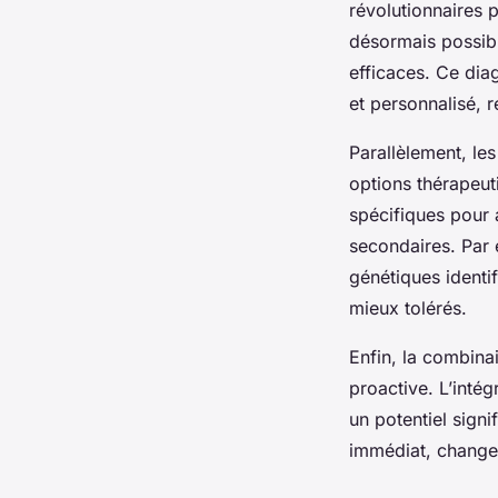
révolutionnaires 
désormais possible
efficaces. Ce dia
et personnalisé, 
Parallèlement, le
options thérapeut
spécifiques pour a
secondaires. Par 
génétiques identif
mieux tolérés.
Enfin, la combina
proactive. L’inté
un potentiel signi
immédiat, changea